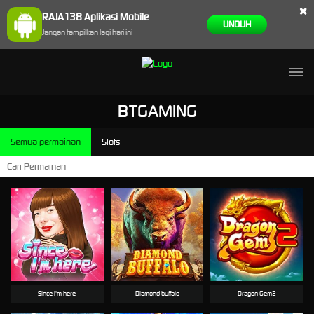
×
RAJA138 Aplikasi Mobile
UNDUH
Jangan tampilkan lagi hari ini
BTGAMING
Semua permainan
Slots
Since I'm here
Diamond buffalo
Dragon Gem2