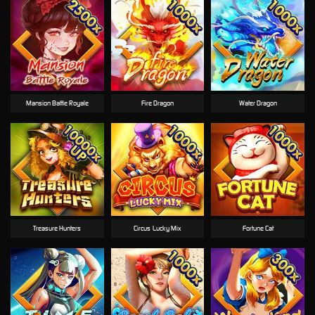
Mansion Battle Royale
Fire Dragon
Water Dragon
Treasure Hunters
Circus-Lucky Mix
Fortune Cat