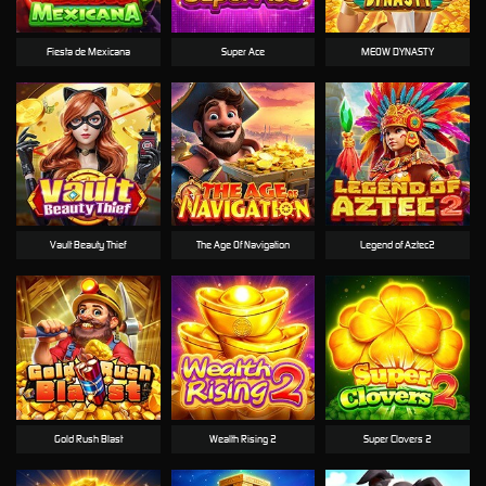
Fiesta de Mexicana
Super Ace
MEOW DYNASTY
Vault Beauty Thief
The Age Of Navigation
Legend of Aztec2
Gold Rush Blast
Wealth Rising 2
Super Clovers 2