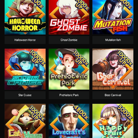
Halloween Horror
Ghost Zombie
Mutation fish
Star Cruise
Prehistoric Park
Beer Carnival