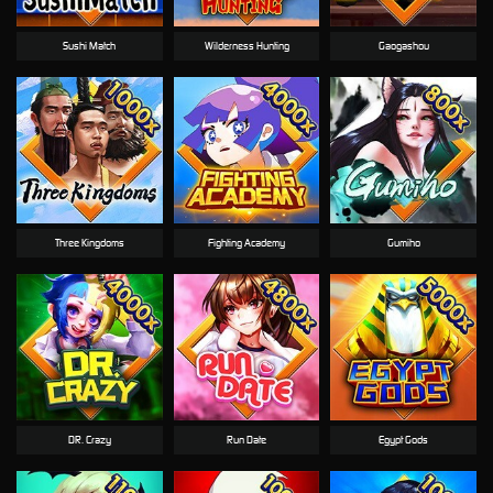
Sushi Match
Wilderness Hunting
Gaogashou
Three Kingdoms
Fighting Academy
Gumiho
DR. Crazy
Run Date
Egypt Gods