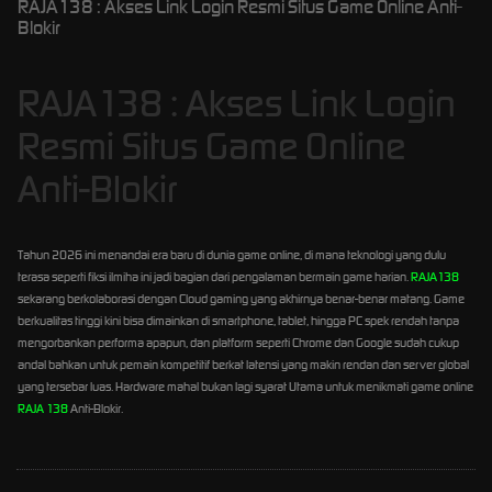
RAJA138 : Akses Link Login Resmi Situs Game Online Anti-
Blokir
RAJA138 : Akses Link Login
Resmi Situs Game Online
Anti-Blokir
Tahun 2026 ini menandai era baru di dunia game online, di mana teknologi yang dulu
terasa seperti fiksi ilmiha ini jadi bagian dari pengalaman bermain game harian.
RAJA138
sekarang berkolaborasi dengan Cloud gaming yang akhirnya benar-benar matang. Game
berkualitas tinggi kini bisa dimainkan di smartphone, tablet, hingga PC spek rendah tanpa
mengorbankan performa apapun, dan platform seperti Chrome dan Google sudah cukup
andal bahkan untuk pemain kompetitif berkat latensi yang makin rendan dan server global
yang tersebar luas. Hardware mahal bukan lagi syarat Utama untuk menikmati game online
RAJA 138
Anti-Blokir.