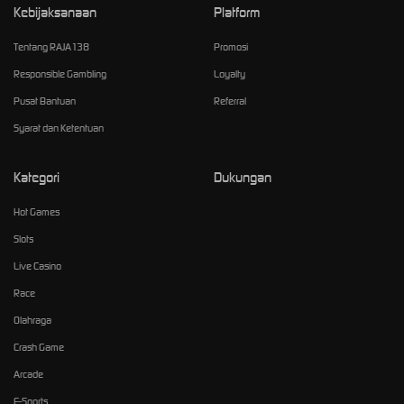
Kebijaksanaan
Platform
Tentang RAJA138
Promosi
Responsible Gambling
Loyalty
Pusat Bantuan
Referral
Syarat dan Ketentuan
Kategori
Dukungan
Hot Games
Slots
Live Casino
Race
Olahraga
Crash Game
Arcade
E-Sports