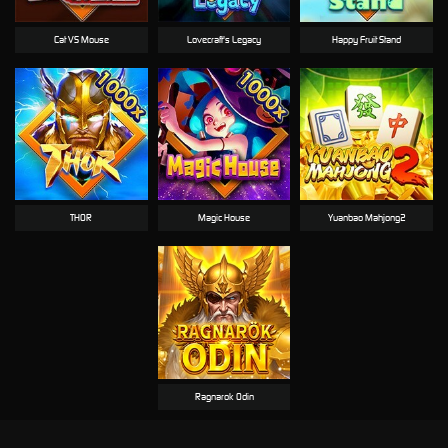
Cat VS Mouse
Lovecraft's Legacy
Happy Fruit Stand
THOR
Magic House
Yuanbao Mahjong2
Ragnarok Odin