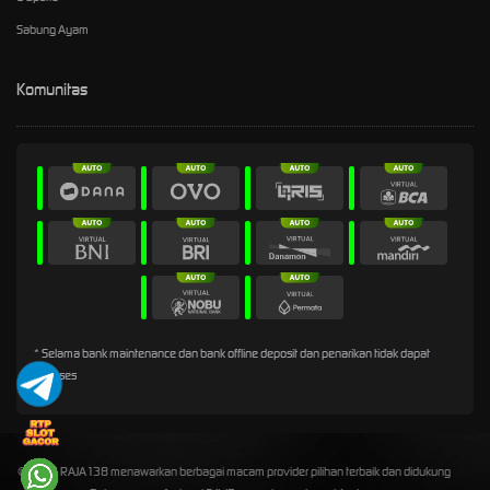
Sabung Ayam
Komunitas
* Selama bank maintenance dan bank offline deposit dan penarikan tidak dapat
diproses
©2026 RAJA138 menawarkan berbagai macam provider pilihan terbaik dan didukung