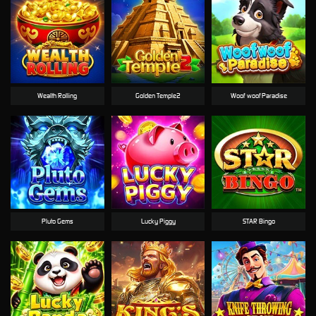
Wealth Rolling
Golden Temple2
Woof-woof Paradise
Pluto Gems
Lucky Piggy
STAR Bingo