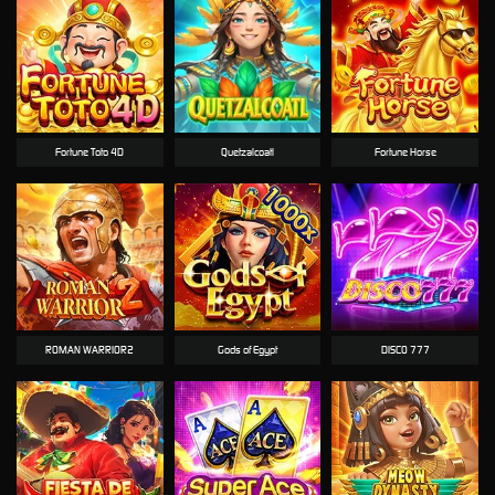
Fortune Toto 4D
Quetzalcoatl
Fortune Horse
ROMAN WARRIOR2
Gods of Egypt
DISCO 777