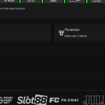
an tidak dapat diproses
Penarikan
Rata-rata 3 Menit