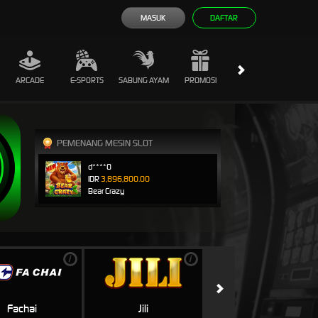
MASUK
DAFTAR
ARCADE
E-SPORTS
SABUNG AYAM
PROMOSI
PEMENANG MESIN SLOT
d****0
IDR
3,896,800.00
Bear Crazy
ba****1
IDR
691,600.00
Gates of Olympus 1000
i
i
i
ba****1
IDR
668,800.00
No Limit City
Gates of Olympus 1000
Fachai
Jili
d****0