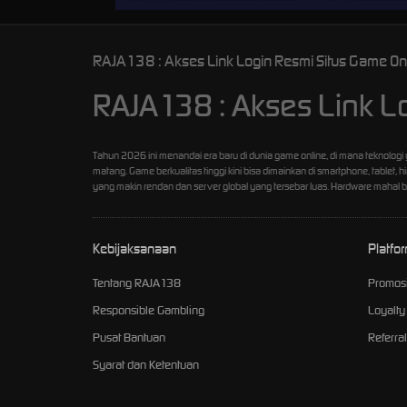
RAJA138 : Akses Link Login Resmi Situs Game Onli
RAJA138 : Akses Link Lo
Tahun 2026 ini menandai era baru di dunia game online, di mana teknologi ya
matang. Game berkualitas tinggi kini bisa dimainkan di smartphone, table
yang makin rendan dan server global yang tersebar luas. Hardware mahal 
Kebijaksanaan
Platfo
Tentang RAJA138
Promos
Responsible Gambling
Loyalty
Pusat Bantuan
Referral
Syarat dan Ketentuan