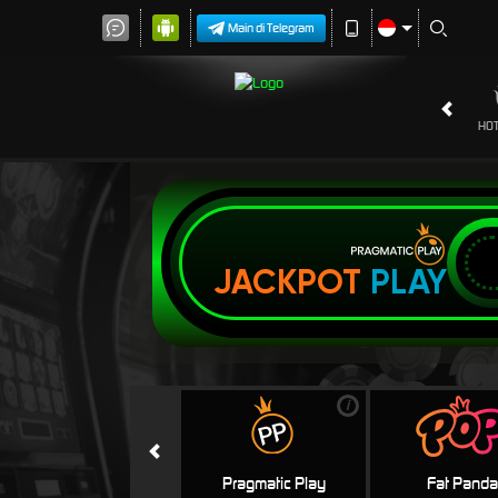
Main di Telegram
HO
JACKPOT
PLAY
i
Pragmatic Play
Fat Pand