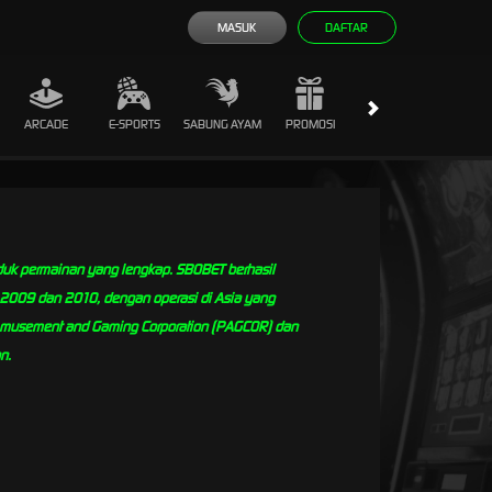
MASUK
DAFTAR
ARCADE
E-SPORTS
SABUNG AYAM
PROMOSI
uk permainan yang lengkap. SBOBET berhasil
 2009 dan 2010, dengan operasi di Asia yang
ne Amusement and Gaming Corporation (PAGCOR) dan
n.