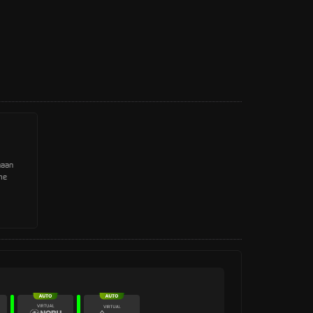
haan
ame