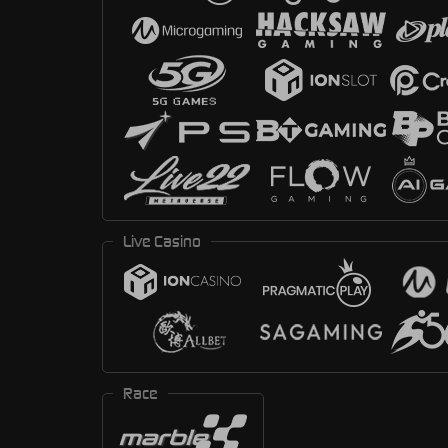
Live Casino
Race