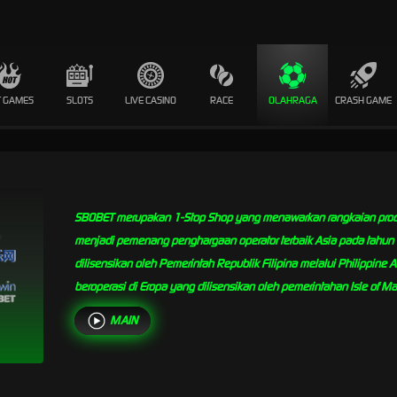
T GAMES
SLOTS
LIVE CASINO
RACE
OLAHRAGA
CRASH GAME
SBOBET merupakan 1-Stop Shop yang menawarkan rangkaian prod
menjadi pemenang penghargaan operator terbaik Asia pada tahun
dilisensikan oleh Pemerintah Republik Filipina melalui Philippi
beroperasi di Eropa yang dilisensikan oleh pemerintahan Isle of Ma
MAIN