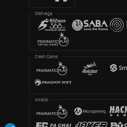
Olahraga
Crash Game
Arcade