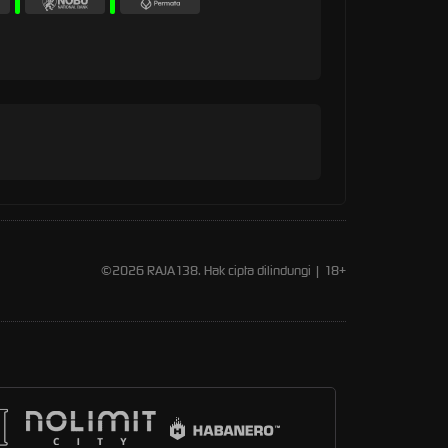
©2026 RAJA138. Hak cipta dilindungi | 18+