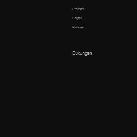
Promosi
Loyalty
Referral
Dukungan