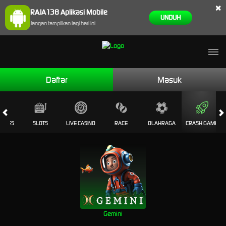
×
RAJA138 Aplikasi Mobile
UNDUH
Jangan tampilkan lagi hari ini
Daftar
Masuk
GAMES
SLOTS
LIVE CASINO
RACE
OLAHRAGA
CRASH GAME
Gemini