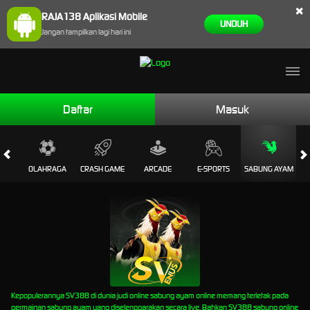
×
RAJA138 Aplikasi Mobile
UNDUH
Jangan tampilkan lagi hari ini
Daftar
Masuk
E
OLAHRAGA
CRASH GAME
ARCADE
E-SPORTS
SABUNG AYAM
Kepopulerannya SV388 di dunia judi online sabung ayam online memang terletak pada
permainan sabung ayam yang diselenggarakan secara live. Bahkan SV388 sabung online