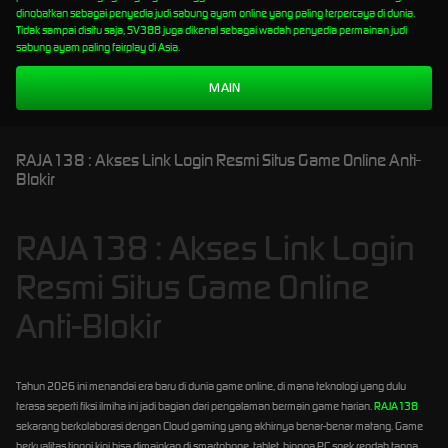
dinobatkan sebagai penyedia judi sabung ayam online yang paling terpercaya di dunia.
Tidak sampai disitu saja, SV388 juga dikenal sebagai wadah penyedia permainan judi
sabung ayam paling fairplay di Asia.
MAIN
RAJA138 : Akses Link Login Resmi Situs Game Online Anti-
Blokir
RAJA138 : Akses Link Login
Resmi Situs Game Online
Anti-Blokir
Tahun 2026 ini menandai era baru di dunia game online, di mana teknologi yang dulu
terasa seperti fiksi ilmiha ini jadi bagian dari pengalaman bermain game harian.
RAJA138
sekarang berkolaborasi dengan Cloud gaming yang akhirnya benar-benar matang. Game
berkualitas tinggi kini bisa dimainkan di smartphone, tablet, hingga PC spek rendah tanpa