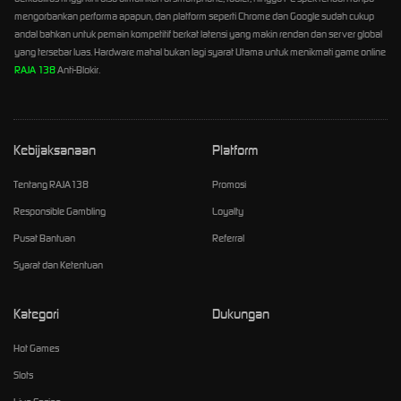
mengorbankan performa apapun, dan platform seperti Chrome dan Google sudah cukup
andal bahkan untuk pemain kompetitif berkat latensi yang makin rendan dan server global
yang tersebar luas. Hardware mahal bukan lagi syarat Utama untuk menikmati game online
RAJA 138
Anti-Blokir.
Kebijaksanaan
Platform
Tentang RAJA138
Promosi
Responsible Gambling
Loyalty
Pusat Bantuan
Referral
Syarat dan Ketentuan
Kategori
Dukungan
Hot Games
Slots