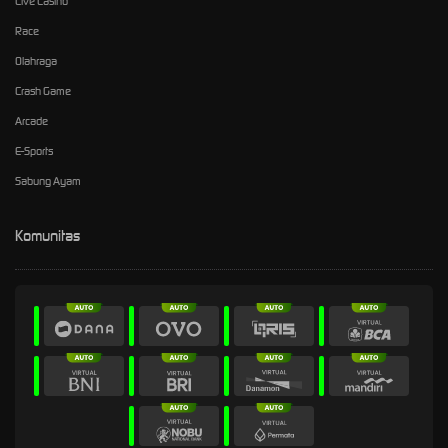
Live Casino
Race
Olahraga
Crash Game
Arcade
E-Sports
Sabung Ayam
Komunitas